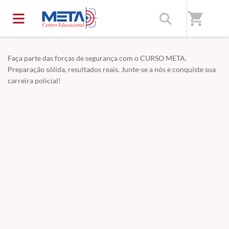
Home
/
Meta Centro Educacional - Sua APROVAÇÃO é nossa
shopping_cart
META!
Faça parte das forças de segurança com o CURSO META.
Preparação sólida, resultados reais. Junte-se a nós e conquiste sua
carreira policial!