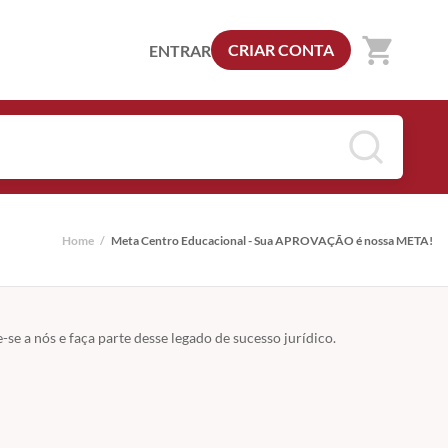
shopping_cart
CRIAR CONTA
ENTRAR
Home
/
Meta Centro Educacional - Sua APROVAÇÃO é nossa META!
a nós e faça parte desse legado de sucesso jurídico.