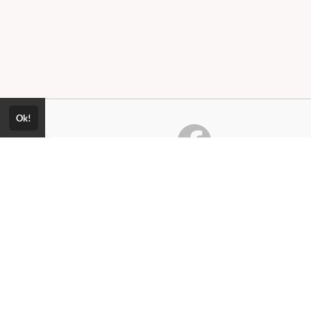
Ok!
Consultar Certificado
Consulte aqui a autenticidade do
certificado.