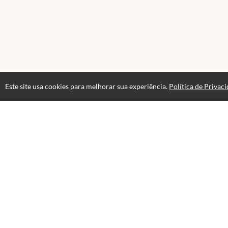
Este site usa cookies para melhorar sua experiência.
Política de Privac
Atendimento
WL Instituto Educacional Ltda
+556233174753
+5562991692145
Fale Conosco
CNPJ: 55.988.106/0001-37