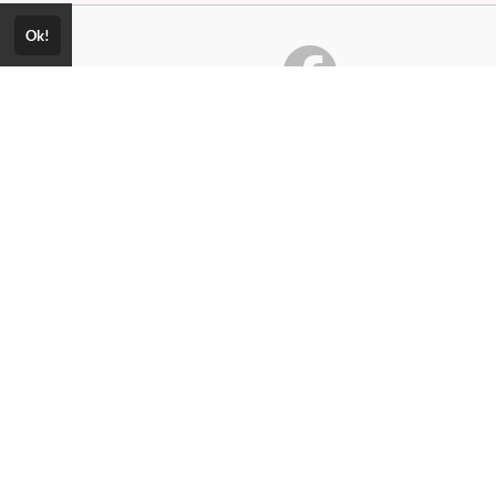
Ok!
Consultar Certificado
Consulte aqui a autenticidade do
certificado.