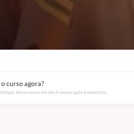
 o curso agora?
rticipar desse curso em até 6 meses após a matrícula.