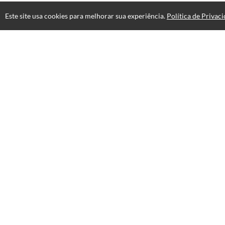
Este site usa cookies para melhorar sua experiência.
Política de Privac
Atendimento
WL Instituto Educacional Ltda
+556233174753
+5562991692145
Fale Conosco
CNPJ: 55.988.106/0001-37
Selos e certificados
Formas de pagamento