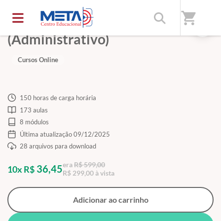
shopping_cart
Alego - Analista Legislativo
(Administrativo)
Cursos Online
150 horas de carga horária
173 aulas
8 módulos
Última atualização 09/12/2025
28 arquivos para download
era
R$ 599,00
36,45
10x R$
R$ 299,00 à vista
Adicionar ao carrinho