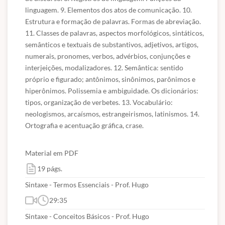
linguagem. 9. Elementos dos atos de comunicação. 10. 
Estrutura e formação de palavras. Formas de abreviação. 
11. Classes de palavras, aspectos morfológicos, sintáticos, 
semânticos e textuais de substantivos, adjetivos, artigos, 
numerais, pronomes, verbos, advérbios, conjunções e 
interjeições, modalizadores. 12. Semântica: sentido 
próprio e figurado; antônimos, sinônimos, parônimos e 
hiperônimos. Polissemia e ambiguidade. Os dicionários: 
tipos, organização de verbetes. 13. Vocabulário: 
neologismos, arcaísmos, estrangeirismos, latinismos. 14. 
Ortografia e acentuação gráfica, crase.
Material em PDF
19 págs.
Sintaxe - Termos Essenciais - Prof. Hugo
29:35
Sintaxe - Conceitos Básicos - Prof. Hugo