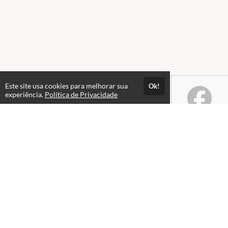
Este site usa cookies para melhorar sua
Ok!
experiência.
Política de Privacidade
Atendimento
WL Instituto Educacional Ltda
+556233174753
+5562991692145
Fale Conosco
CNPJ: 55.988.106/0001-37