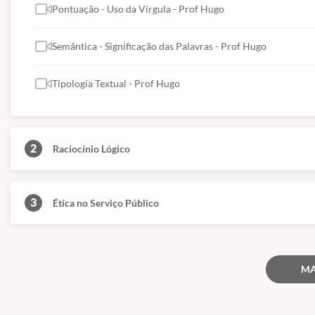
Pontuação - Uso da Vírgula - Prof Hugo
Semântica - Significação das Palavras - Prof Hugo
Tipologia Textual - Prof Hugo
2
Raciocínio Lógico
3
Ética no Serviço Público
MA