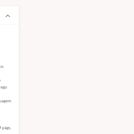
s 
 
ego 
uagem 
9 págs.