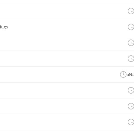
Hugo
aN: