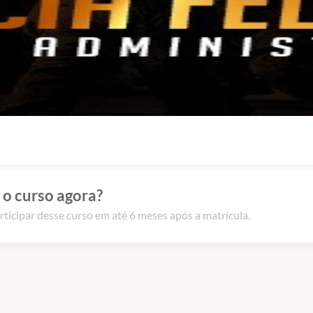
 o curso agora?
rticipar desse curso em até 6 meses após a matrícula.