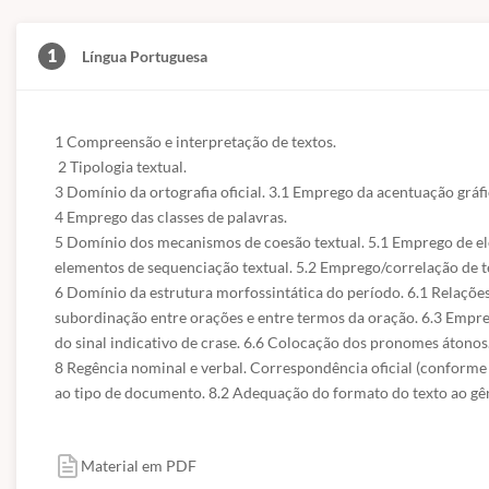
1
Língua Portuguesa
1 Compreensão e interpretação de textos.

 2 Tipologia textual. 

3 Domínio da ortografia oficial. 3.1 Emprego da acentuação gráfic
4 Emprego das classes de palavras. 

5 Domínio dos mecanismos de coesão textual. 5.1 Emprego de elem
elementos de sequenciação textual. 5.2 Emprego/correlação de t
6 Domínio da estrutura morfossintática do período. 6.1 Relações
subordinação entre orações e entre termos da oração. 6.3 Empre
do sinal indicativo de crase. 6.6 Colocação dos pronomes átonos. 
8 Regência nominal e verbal. Correspondência oficial (conforme
ao tipo de documento. 8.2 Adequação do formato do texto ao gê
Material em PDF