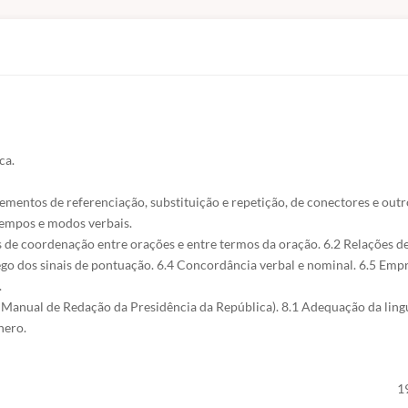
a. 

entos de referenciação, substituição e repetição, de conectores e outro
empos e modos verbais. 

 de coordenação entre orações e entre termos da oração. 6.2 Relações de
go dos sinais de pontuação. 6.4 Concordância verbal e nominal. 6.5 Empr


 Manual de Redação da Presidência da República). 8.1 Adequação da ling
nero.
1