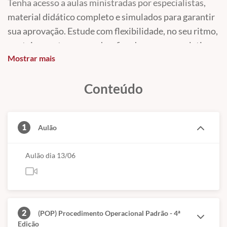
Tenha acesso a aulas ministradas por especialistas,
material didático completo e simulados para garantir
sua aprovação. Estude com flexibilidade, no seu ritmo,
e esteja pronto para os desafios do processo seletivo.
Mostrar mais
Inscreva-se agora e inicie sua preparação rumo ao
sucesso!
Conteúdo
1
Aulão
Aulão dia 13/06
2
(POP) Procedimento Operacional Padrão - 4ª
Edição