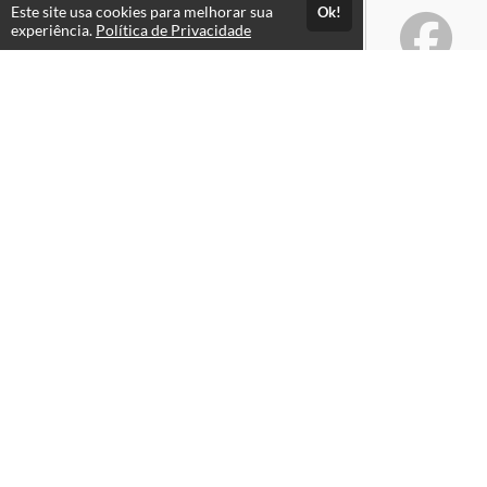
Este site usa cookies para melhorar sua
Ok!
experiência.
Política de Privacidade
Atendimento
WL Instituto Educacional Ltda
+556233174753
+5562991692145
Fale Conosco
CNPJ: 55.988.106/0001-37
Páginas
Política de Privacidade