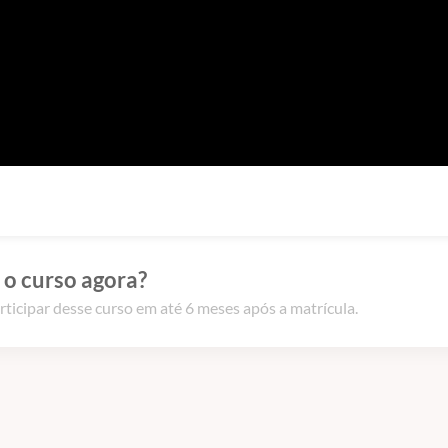
 o curso agora?
rticipar desse curso em até 6 meses após a matrícula.