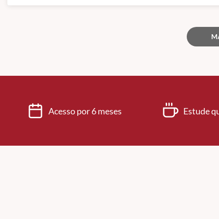
M
Acesso por 6 meses
Estude q