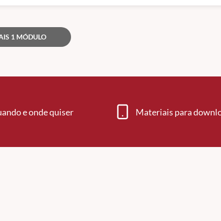
AIS 1 MÓDULO
uando e onde quiser
Materiais para downl