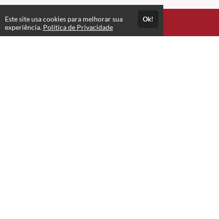
Este site usa cookies para melhorar sua
Ok!
Acesso por 6 meses
experiência.
Política de Privacidade
Estude quando e onde quiser
Materiais para download
Atendimento
WL Instituto Educacional Ltda
+556233174753
+5562991692145
Fale Conosco